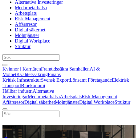
Alternativa Investeringar
Medarbetarhälsa
Arbetsplats
Risk Management
Affärsresor
Digital säkerhet
Molntjänster
Digital Workplace
Struktur
Kvinnor i Karriären
Framtidssäkra Samhällen
AI &
Molnet
Kvalitetssäkring
Finans
Kritisk Infrastruktur
Svensk Export
Lönsamt Företagande
Elektrisk
Transport
Bioekonomi
Hållbar industri
Alternativa
Investeringar
Medarbetarhälsa
Arbetsplats
Risk Management
Affärsresor
Digital säkerhet
Molntjänster
Digital Workplace
Struktur
Sponsrad