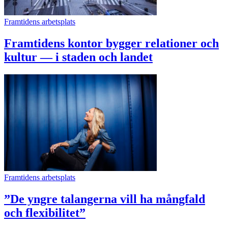
Framtidens arbetsplats
Framtidens kontor bygger relationer och
kultur — i staden och landet
Framtidens arbetsplats
”De yngre talangerna vill ha mångfald
och flexibilitet”