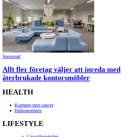
Sponsrad
Allt fler företag väljer att inreda med
återbrukade kontorsmöbler
HEALTH
Kampen mot cancer
Hälsoportalen
LIFESTYLE
Livsstilsportalen