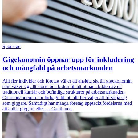
Sponsrad
Gigekonomin öppnar upp för inkludering
och mångfald på arbetsmarknaden
Allt fler individer och företag väljer att ansluta sig till gigekonomin,
som växer sig allt större och bidrar till att utmana bilden av en
traditionell karriär och befintliga strukturer på arbetsmarknaden.
Coronapandemin har bidragit till att allt fler väljer att försörja sig
som giggare. Samtidigt har många företag upptäckt fördelarna med
att anlita giggare eller … Continued