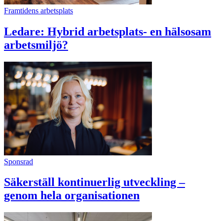
Framtidens arbetsplats
Ledare: Hybrid arbetsplats- en hälsosam
arbetsmiljö?
Sponsrad
Säkerställ kontinuerlig utveckling –
genom hela organisationen