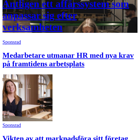
Äntligen ett affärssystem som
anpassar sig efter
verksamheten
Sponsrad
Medarbetare utmanar HR med nya krav
på framtidens arbetsplats
Sponsrad
Vikten av att marknadsföra sitt företag