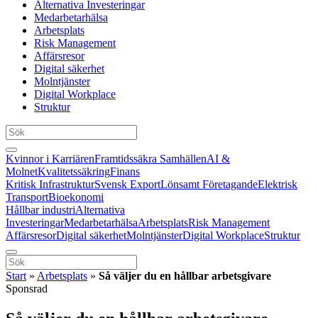
Alternativa Investeringar
Medarbetarhälsa
Arbetsplats
Risk Management
Affärsresor
Digital säkerhet
Molntjänster
Digital Workplace
Struktur
Kvinnor i Karriären
Framtidssäkra Samhällen
AI &
Molnet
Kvalitetssäkring
Finans
Kritisk Infrastruktur
Svensk Export
Lönsamt Företagande
Elektrisk
Transport
Bioekonomi
Hållbar industri
Alternativa
Investeringar
Medarbetarhälsa
Arbetsplats
Risk Management
Affärsresor
Digital säkerhet
Molntjänster
Digital Workplace
Struktur
Start
»
Arbetsplats
»
Så väljer du en hållbar arbetsgivare
Sponsrad