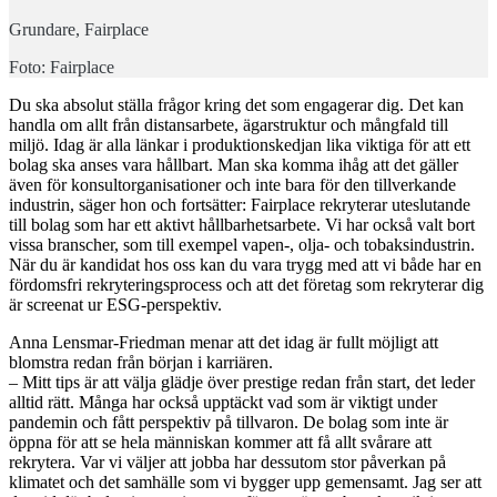
Grundare, Fairplace
Foto: Fairplace
Du ska absolut ställa frågor kring det som engagerar dig. Det kan
handla om allt från distansarbete, ägarstruktur och mångfald till
miljö. Idag är alla länkar i produktionskedjan lika viktiga för att ett
bolag ska anses vara hållbart. Man ska komma ihåg att det gäller
även för konsultorganisationer och inte bara för den tillverkande
industrin, säger hon och fortsätter: Fairplace rekryterar uteslutande
till bolag som har ett aktivt hållbarhetsarbete. Vi har också valt bort
vissa branscher, som till exempel vapen-, olja- och tobaksindustrin.
När du är kandidat hos oss kan du vara trygg med att vi både har en
fördomsfri rekryteringsprocess och att det företag som rekryterar dig
är screenat ur ESG-perspektiv.
Anna Lensmar-Friedman menar att det idag är fullt möjligt att
blomstra redan från början i karriären.
– Mitt tips är att välja glädje över prestige redan från start, det leder
alltid rätt. Många har också upptäckt vad som är viktigt under
pandemin och fått perspektiv på tillvaron. De bolag som inte är
öppna för att se hela människan kommer att få allt svårare att
rekrytera. Var vi väljer att jobba har dessutom stor påverkan på
klimatet och det samhälle som vi bygger upp gemensamt. Jag ser att