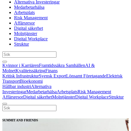
Alternativa Investeringar
Medarbetarhälsa
Arbetsplats
Risk Management
Affärsresor
Digital säkerhet
Molntjänster
Digital Workplace
Struktur
Kvinnor i Karriären
Framtidssäkra Samhällen
AI &
Molnet
Kvalitetssäkring
Finans
Kritisk Infrastruktur
Svensk Export
Lönsamt Företagande
Elektrisk
Transport
Bioekonomi
Hållbar industri
Alternativa
Investeringar
Medarbetarhälsa
Arbetsplats
Risk Management
Affärsresor
Digital säkerhet
Molntjänster
Digital Workplace
Struktur
SUMMIT AND FRIENDS