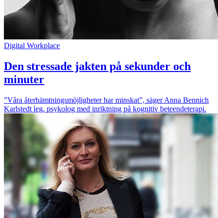
Digital Workplace
Den stressade jakten på sekunder och
minuter
”Våra återhämtningsmöjligheter har minskat”, säger Anna Bennich
Karlstedt leg. psykolog med inriktning på kognitiv beteendeterapi.