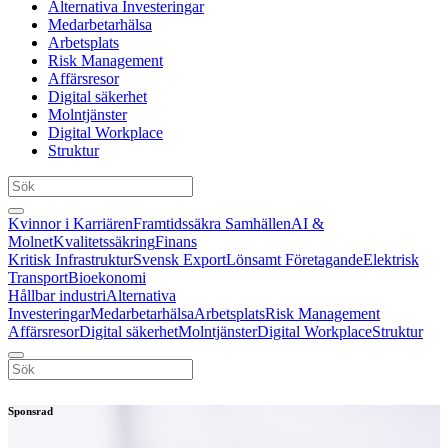
Alternativa Investeringar
Medarbetarhälsa
Arbetsplats
Risk Management
Affärsresor
Digital säkerhet
Molntjänster
Digital Workplace
Struktur
Kvinnor i Karriären
Framtidssäkra Samhällen
AI &
Molnet
Kvalitetssäkring
Finans
Kritisk Infrastruktur
Svensk Export
Lönsamt Företagande
Elektrisk
Transport
Bioekonomi
Hållbar industri
Alternativa
Investeringar
Medarbetarhälsa
Arbetsplats
Risk Management
Affärsresor
Digital säkerhet
Molntjänster
Digital Workplace
Struktur
Sponsrad