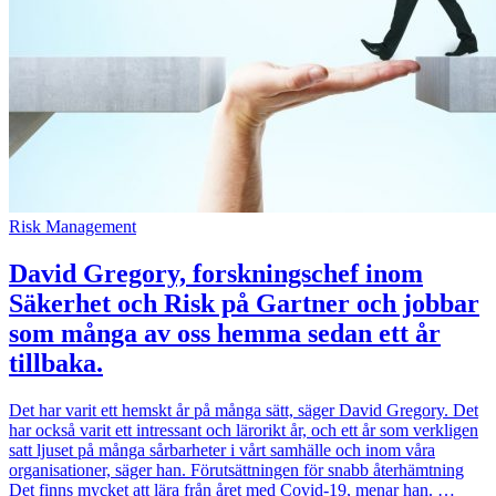
Risk Management
David Gregory, forskningschef inom
Säkerhet och Risk på Gartner och jobbar
som många av oss hemma sedan ett år
tillbaka.
Det har varit ett hemskt år på många sätt, säger David Gregory. Det
har också varit ett intressant och lärorikt år, och ett år som verkligen
satt ljuset på många sårbarheter i vårt samhälle och inom våra
organisationer, säger han. Förutsättningen för snabb återhämtning
Det finns mycket att lära från året med Covid-19, menar han. …