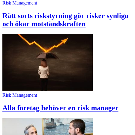
Risk Management
Rätt sorts riskstyrning gör risker synliga
och ökar motståndskraften
Risk Management
Alla företag behöver en risk manager