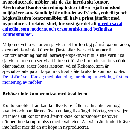
nyproducerade möbler när de ska inreda sitt kontor.
Återbrukad kontorsinredning bidrar till en rejält minskad
miljöpåverkan. Samtidigt är utbudet av fräscha, enhetliga och
högkvalitativa kontorsmöbler till halva priset jämfört med
nyproducerat relativt stort, för visst går det att
inreda såväl
enhetligt som modernt och ergonomiskt med befintliga
kontorsmöbler.
Miljömedvetna val är en självklarhet för företag på många områden,
exempelvis när de köper in tjänstebilar. När det kommer till
kontorsinredning har hållbarhetsperspektivet hittills inte varit lika
självklart, men nu ser vi att intresset för återbrukade kontorsmöbler
ökar stadigt, säger Jonas Åström, vd på Rekomo, som är
specialiserade på att köpa in och sälja återbrukade kontorsmöbler.
De bistår även företag med planering, inredning, upcykling, flytt och
montering av möbler.
Behöver inte kompromissa med kvaliteten
Kontorsmöbler från kända tillverkare håller i allmänhet en hög
kvalitet och har därmed även en lång livslängd. Företag som väljer
att inreda sitt kontor med återbrukade kontorsmöbler behöver
därmed inte kompromissa med kvaliteten. Att välja återbrukat kräver
inte heller mer tid än att köpa in nyproducerat.