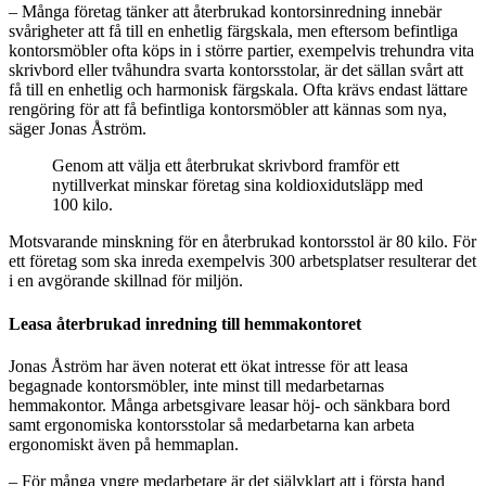
– Många företag tänker att återbrukad kontorsinredning innebär
svårigheter att få till en enhetlig färgskala, men eftersom befintliga
kontorsmöbler ofta köps in i större partier, exempelvis trehundra vita
skrivbord eller tvåhundra svarta kontorsstolar, är det sällan svårt att
få till en enhetlig och harmonisk färgskala. Ofta krävs endast lättare
rengöring för att få befintliga kontorsmöbler att kännas som nya,
säger Jonas Åström.
Genom att välja ett återbrukat skrivbord framför ett
nytillverkat minskar företag sina koldioxidutsläpp med
100 kilo.
Motsvarande minskning för en återbrukad kontorsstol är 80 kilo. För
ett företag som ska inreda exempelvis 300 arbetsplatser resulterar det
i en avgörande skillnad för miljön.
Leasa återbrukad inredning till hemmakontoret
Jonas Åström har även noterat ett ökat intresse för att leasa
begagnade kontorsmöbler, inte minst till medarbetarnas
hemmakontor. Många arbetsgivare leasar höj- och sänkbara bord
samt ergonomiska kontorsstolar så medarbetarna kan arbeta
ergonomiskt även på hemmaplan.
– För många yngre medarbetare är det självklart att i första hand