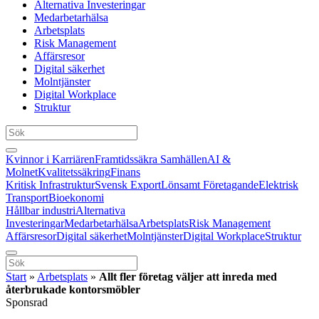
Alternativa Investeringar
Medarbetarhälsa
Arbetsplats
Risk Management
Affärsresor
Digital säkerhet
Molntjänster
Digital Workplace
Struktur
Kvinnor i Karriären
Framtidssäkra Samhällen
AI &
Molnet
Kvalitetssäkring
Finans
Kritisk Infrastruktur
Svensk Export
Lönsamt Företagande
Elektrisk
Transport
Bioekonomi
Hållbar industri
Alternativa
Investeringar
Medarbetarhälsa
Arbetsplats
Risk Management
Affärsresor
Digital säkerhet
Molntjänster
Digital Workplace
Struktur
Start
»
Arbetsplats
»
Allt fler företag väljer att inreda med
återbrukade kontorsmöbler
Sponsrad