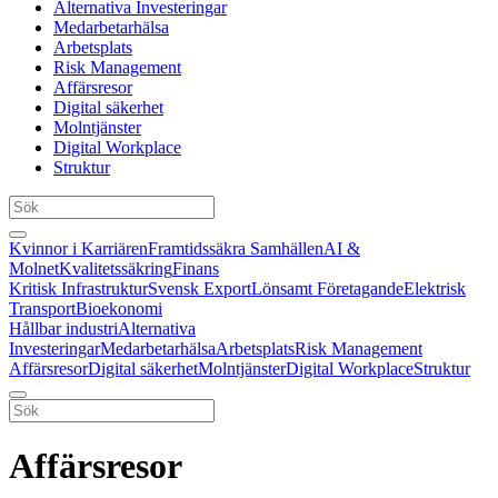
Alternativa Investeringar
Medarbetarhälsa
Arbetsplats
Risk Management
Affärsresor
Digital säkerhet
Molntjänster
Digital Workplace
Struktur
Kvinnor i Karriären
Framtidssäkra Samhällen
AI &
Molnet
Kvalitetssäkring
Finans
Kritisk Infrastruktur
Svensk Export
Lönsamt Företagande
Elektrisk
Transport
Bioekonomi
Hållbar industri
Alternativa
Investeringar
Medarbetarhälsa
Arbetsplats
Risk Management
Affärsresor
Digital säkerhet
Molntjänster
Digital Workplace
Struktur
Affärsresor