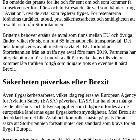
Ett område det pratats för lite och för sent om och som kommer få
konsekvenser för affärs- och turistresandet är vad som händer kring
”Aviation”, dvs de avtal som reglerar flyget. För resenärerna
förändras turtäthet, utbud, pris, säkerhetsarbetet och smidigheten att
resa till och från Storbritannien.
Britterna behöver ersätta de avtal som finns mellan EU och övriga
länder, vilket rör sig om runt 65 internationella transportavtal. Det
hela kompliceras av att medlemsavtalet i EU förhindrar
Storbritannien från att träffa nya avtal före mars 2019. Partnerna har
uttryckt att man för att undvika alltför mycket kaos tills vidare
kommer låta trafiken fortgå som tidigare trots en eventuellt hård
Brexit.
Säkerheten påverkas efter Brexit
Även flygsäkerhetsarbetet, vilket idag regleras av European Agency
for Aviation Safety (EASA) påverkas. EASA har hand om många
av de tillstånds- och tillsynsuppgifter som tidigare utfördes av de
europeiska ländernas egna flygsäkerhetsmyndigheter. Med Brexit är
det oklart hur det blir. Avtal och kontroller måste på plats för att
säkra att Storbritannien fortsatt möter den standard som krävs för att
flyga i Europa.
Reseindustrin började uppvakta EU och politikerna rätt sent. Många