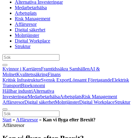
Alternativa Investeringar
Medarbetarhälsa
Arbetsplats
Risk Management
Affärsresor
Digital säkerhet
Molntjänster
Digital Workplace
Struktur
Kvinnor i Karriären
Framtidssäkra Samhällen
AI &
Molnet
Kvalitetssäkring
Finans
Kritisk Infrastruktur
Svensk Export
Lönsamt Företagande
Elektrisk
Transport
Bioekonomi
Hållbar industri
Alternativa
Investeringar
Medarbetarhälsa
Arbetsplats
Risk Management
Affärsresor
Digital säkerhet
Molntjänster
Digital Workplace
Struktur
Start
»
Affärsresor
»
Kan vi flyga efter Brexit?
Affärsresor