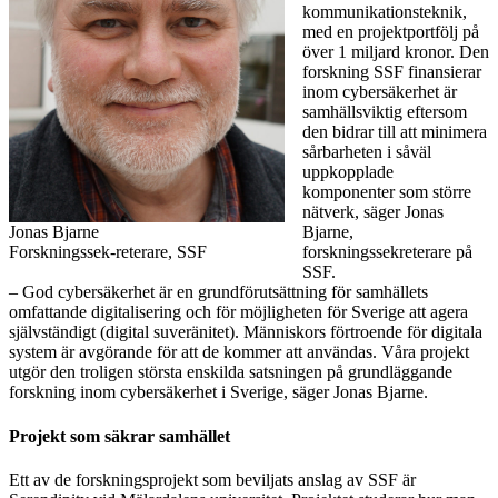
kommunikationsteknik,
med en projektportfölj på
över 1 miljard kronor. Den
forskning SSF finansierar
inom cybersäkerhet är
samhällsviktig eftersom
den bidrar till att minimera
sårbarheten i såväl
uppkopplade
komponenter som större
nätverk, säger Jonas
Jonas Bjarne
Bjarne,
Forskningssek-reterare, SSF
forskningssekreterare på
SSF.
– God cybersäkerhet är en grundförutsättning för samhällets
omfattande digitalisering och för möjligheten för Sverige att agera
självständigt (digital suveränitet). Människors förtroende för digitala
system är avgörande för att de kommer att användas. Våra projekt
utgör den troligen största enskilda satsningen på grundläggande
forskning inom cybersäkerhet i Sverige, säger Jonas Bjarne.
Projekt som säkrar samhället
Ett av de forskningsprojekt som beviljats anslag av SSF är