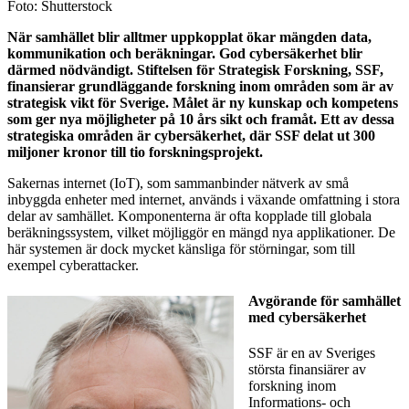
Foto: Shutterstock
När samhället blir alltmer uppkopplat ökar mängden data,
kommunikation och beräkningar. God cybersäkerhet blir
därmed nödvändigt. Stiftelsen för Strategisk Forskning, SSF,
finansierar grundläggande forskning inom områden som är av
strategisk vikt för Sverige. Målet är ny kunskap och kompetens
som ger nya möjligheter på 10 års sikt och framåt. Ett av dessa
strategiska områden är cybersäkerhet, där SSF delat ut 300
miljoner kronor till tio forskningsprojekt.
Sakernas internet (IoT), som sammanbinder nätverk av små
inbyggda enheter med internet, används i växande omfattning i stora
delar av samhället. Komponenterna är ofta kopplade till globala
beräkningssystem, vilket möjliggör en mängd nya applikationer. De
här systemen är dock mycket känsliga för störningar, som till
exempel cyberattacker.
Avgörande för samhället
med cybersäkerhet
SSF är en av Sveriges
största finansiärer av
forskning inom
Informations- och