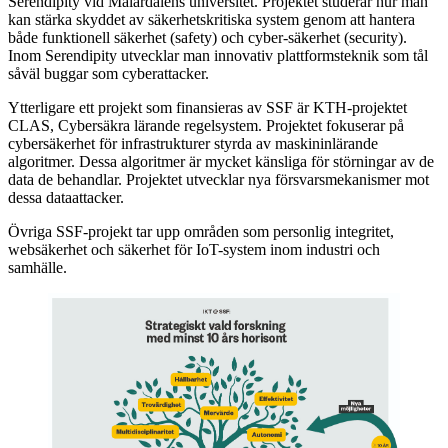
Serendipity vid Mälardalens universitet. Projektet studerar hur man
kan stärka skyddet av säkerhetskritiska system genom att hantera
både funktionell säkerhet (safety) och cyber-säkerhet (security).
Inom Serendipity utvecklar man innovativ plattformsteknik som tål
såväl buggar som cyberattacker.
Ytterligare ett projekt som finansieras av SSF är KTH-projektet
CLAS, Cybersäkra lärande regelsystem. Projektet fokuserar på
cybersäkerhet för infrastrukturer styrda av maskininlärande
algoritmer. Dessa algoritmer är mycket känsliga för störningar av de
data de behandlar. Projektet utvecklar nya försvarsmekanismer mot
dessa dataattacker.
Övriga SSF-projekt tar upp områden som personlig integritet,
websäkerhet och säkerhet för IoT-system inom industri och
samhälle.