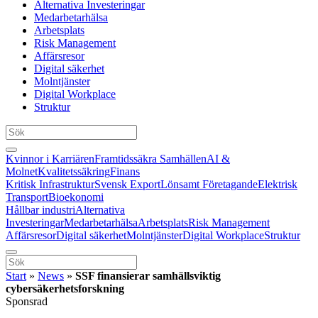
Alternativa Investeringar
Medarbetarhälsa
Arbetsplats
Risk Management
Affärsresor
Digital säkerhet
Molntjänster
Digital Workplace
Struktur
Kvinnor i Karriären
Framtidssäkra Samhällen
AI &
Molnet
Kvalitetssäkring
Finans
Kritisk Infrastruktur
Svensk Export
Lönsamt Företagande
Elektrisk
Transport
Bioekonomi
Hållbar industri
Alternativa
Investeringar
Medarbetarhälsa
Arbetsplats
Risk Management
Affärsresor
Digital säkerhet
Molntjänster
Digital Workplace
Struktur
Start
»
News
»
SSF finansierar samhällsviktig
cybersäkerhetsforskning
Sponsrad