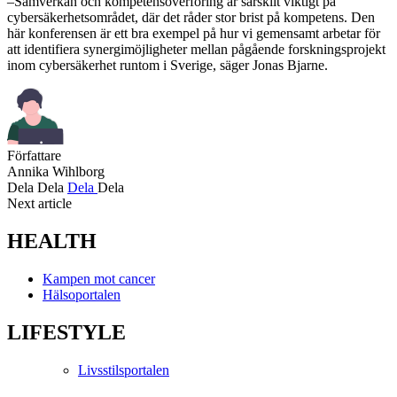
–Samverkan och kompetensöverföring är särskilt viktigt på
cybersäkerhetsområdet, där det råder stor brist på kompetens. Den
här konferensen är ett bra exempel på hur vi gemensamt arbetar för
att identifiera synergimöjligheter mellan pågående forskningsprojekt
inom cybersäkerhet runtom i Sverige, säger Jonas Bjarne.
Författare
Annika Wihlborg
Dela
Dela
Dela
Dela
Next article
HEALTH
Kampen mot cancer
Hälsoportalen
LIFESTYLE
Livsstilsportalen