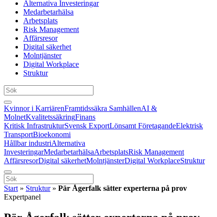
Alternativa Investeringar
Medarbetarhälsa
Arbetsplats
Risk Management
Affärsresor
Digital säkerhet
Molntjänster
Digital Workplace
Struktur
Kvinnor i Karriären
Framtidssäkra Samhällen
AI &
Molnet
Kvalitetssäkring
Finans
Kritisk Infrastruktur
Svensk Export
Lönsamt Företagande
Elektrisk
Transport
Bioekonomi
Hållbar industri
Alternativa
Investeringar
Medarbetarhälsa
Arbetsplats
Risk Management
Affärsresor
Digital säkerhet
Molntjänster
Digital Workplace
Struktur
Start
»
Struktur
»
Pär Ågerfalk sätter experterna på prov
Expertpanel