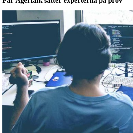
Pär Ågerfalk sätter experterna på prov