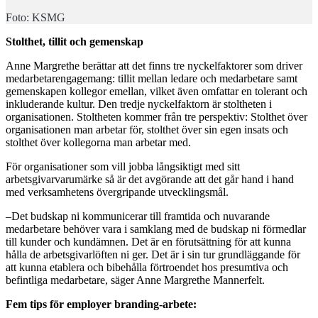
Foto: KSMG
Stolthet, tillit och gemenskap
Anne Margrethe berättar att det finns tre nyckelfaktorer som driver
medarbetarengagemang: tillit mellan ledare och medarbetare samt
gemenskapen kollegor emellan, vilket även omfattar en tolerant och
inkluderande kultur. Den tredje nyckelfaktorn är stoltheten i
organisationen. Stoltheten kommer från tre perspektiv: Stolthet över
organisationen man arbetar för, stolthet över sin egen insats och
stolthet över kollegorna man arbetar med.
För organisationer som vill jobba långsiktigt med sitt
arbetsgivarvarumärke så är det avgörande att det går hand i hand
med verksamhetens övergripande utvecklingsmål.
–Det budskap ni kommunicerar till framtida och nuvarande
medarbetare behöver vara i samklang med de budskap ni förmedlar
till kunder och kundämnen. Det är en förutsättning för att kunna
hålla de arbetsgivarlöften ni ger. Det är i sin tur grundläggande för
att kunna etablera och bibehålla förtroendet hos presumtiva och
befintliga medarbetare, säger Anne Margrethe Mannerfelt.
Fem tips för employer branding-arbete: