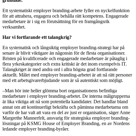
grundidé.
Ett systematiskt employer branding-arbete fyller en nyckelfunktion
för att attrahera, engagera och behålla rätt kompetens. Engagerade
medarbetare är i sig en förutsättning för en framgångsrik
verksamhet.
Har vi fortfarande ett talangkrig?
En systematisk och långsiktig employer branding-strategi har på
senare år blivit viktigare än någonsin för de flesta organisationer.
Bristen på kvalificerade och engagerade medarbetare är påtaglig i
flera yrkeskategorier och extra kritiskt är det inom exempelvis IT.
Talangkriget är med andra ord i allra högsta grad fortfarande
aktuellt. Målet med employer branding-arbetet är att nå rätt personer
med ett arbetsgivarerbjudande som är så autentiskt som möjligt.
–Man bör inte heller glömma bort organisationens befintliga
medarbetare i employer branding-arbetet. De interna målgrupperna
är lika viktiga att nå som potentiella kandidater. Det handlar bland
annat om att kontinuerligt bekräfta och påminna medarbetarna om
varför de har valt att vara en del av just er organisation, säger Anne
Margrethe Mannerfelt, ansvarig för strategiska employer branding-
lösningar på KSMG House of Employer Branding, en av Nordens
ledande employer branding-byråer.