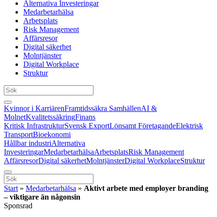
Alternativa Investeringar
Medarbetarhälsa
Arbetsplats
Risk Management
Affärsresor
Digital säkerhet
Molntjänster
Digital Workplace
Struktur
Kvinnor i Karriären
Framtidssäkra Samhällen
AI &
Molnet
Kvalitetssäkring
Finans
Kritisk Infrastruktur
Svensk Export
Lönsamt Företagande
Elektrisk
Transport
Bioekonomi
Hållbar industri
Alternativa
Investeringar
Medarbetarhälsa
Arbetsplats
Risk Management
Affärsresor
Digital säkerhet
Molntjänster
Digital Workplace
Struktur
Start
»
Medarbetarhälsa
»
Aktivt arbete med employer branding
– viktigare än någonsin
Sponsrad