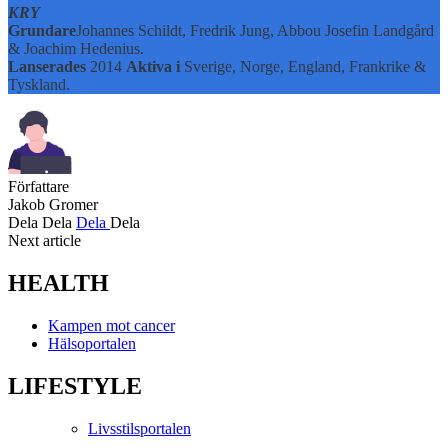
KRY
Grundare
Johannes Schildt, Fredrik Jung, Abbou Josefin Landgård
& Joachim Hedenius.
Lanserades
2014
Aktiva i
Sverige, Norge, England, Frankrike &
Tyskland.
Författare
Jakob Gromer
Dela
Dela
Dela
Dela
Next article
HEALTH
Kampen mot cancer
Hälsoportalen
LIFESTYLE
Livsstilsportalen