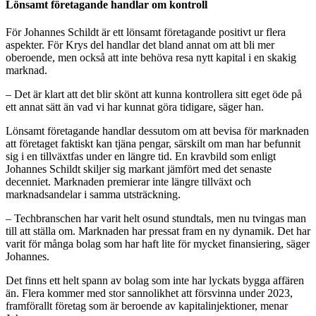
Lönsamt företagande handlar om kontroll
För Johannes Schildt är ett lönsamt företagande positivt ur flera
aspekter. För Krys del handlar det bland annat om att bli mer
oberoende, men också att inte behöva resa nytt kapital i en skakig
marknad.
– Det är klart att det blir skönt att kunna kontrollera sitt eget öde på
ett annat sätt än vad vi har kunnat göra tidigare, säger han.
Lönsamt företagande handlar dessutom om att bevisa för marknaden
att företaget faktiskt kan tjäna pengar, särskilt om man har befunnit
sig i en tillväxtfas under en längre tid. En kravbild som enligt
Johannes Schildt skiljer sig markant jämfört med det senaste
decenniet. Marknaden premierar inte längre tillväxt och
marknadsandelar i samma utsträckning.
– Techbranschen har varit helt osund stundtals, men nu tvingas man
till att ställa om. Marknaden har pressat fram en ny dynamik. Det har
varit för många bolag som har haft lite för mycket finansiering, säger
Johannes.
Det finns ett helt spann av bolag som inte har lyckats bygga affären
än. Flera kommer med stor sannolikhet att försvinna under 2023,
framförallt företag som är beroende av kapitalinjektioner, menar