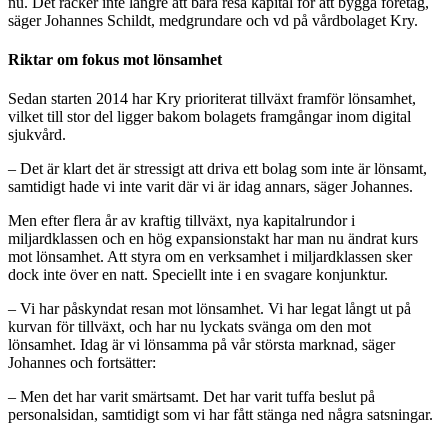
nu. Det räcker inte längre att bara resa kapital för att bygga företag,
säger Johannes Schildt, medgrundare och vd på vårdbolaget Kry.
Riktar om fokus mot lönsamhet
Sedan starten 2014 har Kry prioriterat tillväxt framför lönsamhet,
vilket till stor del ligger bakom bolagets framgångar inom digital
sjukvård.
– Det är klart det är stressigt att driva ett bolag som inte är lönsamt,
samtidigt hade vi inte varit där vi är idag annars, säger Johannes.
Men efter flera år av kraftig tillväxt, nya kapitalrundor i
miljardklassen och en hög expansionstakt har man nu ändrat kurs
mot lönsamhet. Att styra om en verksamhet i miljardklassen sker
dock inte över en natt. Speciellt inte i en svagare konjunktur.
– Vi har påskyndat resan mot lönsamhet. Vi har legat långt ut på
kurvan för tillväxt, och har nu lyckats svänga om den mot
lönsamhet. Idag är vi lönsamma på vår största marknad, säger
Johannes och fortsätter:
– Men det har varit smärtsamt. Det har varit tuffa beslut på
personalsidan, samtidigt som vi har fått stänga ned några satsningar.