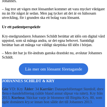
Johannes.
– Jag tror att vägen mot lönsamhet kommer att vara mycket viktigare
nu än för något år sedan. Men jag tycker att det är en hälsosam
utveckling, för i grunden ska ett bolag vara lönsamt.
Ur ett patientperspektiv
Kry-medgrundaren Johannes Schildt berättar att idén om digital vård
uppstod, som så många andra, ur det egna behovet. Samtidigt
berättar han att många var väldigt skeptiska till idén i början.
– Men det har ju för-ändrats ganska drastiskt nu, avslutar Johannes
Schildt.
Läs mer om lönsamt företagande
JOHANNES SCHILDT & KRY
Gör
VD: Kry
Ålder
: 34
Karriär:
Dataspelsföretaget
Stardoll
, drev
flera e-handelsföretag (sålde bland annat slipsar via nätet). Kry från
2013.
Kuriosa
: Skickar varje år blommor till Birgitta Kry, 80, som
ägde domänen
kry.se
innan hon sålde det till Johannes 2013.