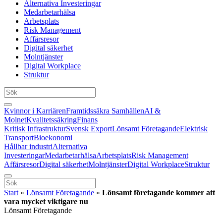
Alternativa Investeringar
Medarbetarhälsa
Arbetsplats
Risk Management
Affärsresor
Digital säkerhet
Molntjänster
Digital Workplace
Struktur
Kvinnor i Karriären
Framtidssäkra Samhällen
AI &
Molnet
Kvalitetssäkring
Finans
Kritisk Infrastruktur
Svensk Export
Lönsamt Företagande
Elektrisk
Transport
Bioekonomi
Hållbar industri
Alternativa
Investeringar
Medarbetarhälsa
Arbetsplats
Risk Management
Affärsresor
Digital säkerhet
Molntjänster
Digital Workplace
Struktur
Start
»
Lönsamt Företagande
»
Lönsamt företagande kommer att
vara mycket viktigare nu
Lönsamt Företagande