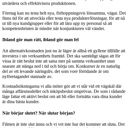
utvärdera och effektivisera produktionen.
Företag kan nu testa helt nya, förhoppningsvis lönsamma, vägar. Det
finns tid för att utveckla eller testa nya produkter/lösningar, för att nå
ut till nya kundgrupper eller för att lära upp ny personal så att
kompetensbristen är mindre när konjunkturen väl vänder.
Ibland gör man rätt, ibland gör man fel
Att alternativkostnaden just nu är lägre är alltså ett gyllene tillfälle att
investera i sin verksamhets framtid. Det ska samtidigt sägas att för
vissa är rätt beslut inte att satsa mer på samma verksamhet utan
snarare att stänga ned i tid och börja om. Konkurser är en naturlig
del av ett levande näringsliv, det som vore förödande är om
nyföretagandet stannade av.
Kostnadsökningarna vi alla möter gör att vi står vid ett vägskäl där
många affärsmodeller och inköpsbeslut omprövas. De som i rådande
läge fattar ett aktivt beslut om att bli eller fortsätta vara dina kunder
är dina bästa kunder.
När börjar slutet? När slutar början?
Filmen är inte slut ännu och vi vet inte hur det kommer att sluta. Det