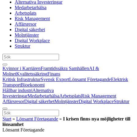
Alternativa Investeringar
Medarbetarhälsa
Arbetsplats
Risk Management
Affärsresor
Digital säkerhet
Molntjänster
Digital Workplace
Struktur
Kvinnor i Karriären
Framtidssäkra Samhällen
AI &
Molnet
Kvalitetssäkring
Finans
Kritisk Infrastruktur
Svensk Export
Lönsamt Företagande
Elektrisk
Transport
Bioekonomi
Hållbar industri
Alternativa
Investeringar
Medarbetarhälsa
Arbetsplats
Risk Management
Affärsresor
Digital säkerhet
Molntjänster
Digital Workplace
Struktur
Start
»
Lönsamt Företagande
»
I krisen finns nya möjligheter till
lönsamhet
Lönsamt Företagande