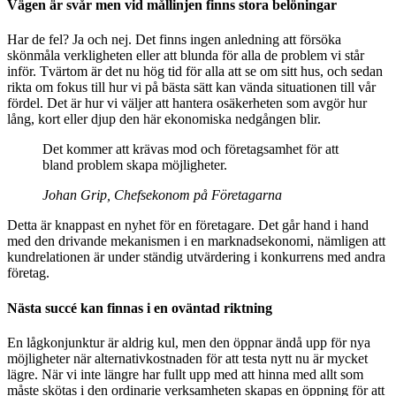
Vägen är svår men vid mållinjen finns stora belöningar
Har de fel? Ja och nej. Det finns ingen anledning att försöka
skönmåla verkligheten eller att blunda för alla de problem vi står
inför. Tvärtom är det nu hög tid för alla att se om sitt hus, och sedan
rikta om fokus till hur vi på bästa sätt kan vända situationen till vår
fördel. Det är hur vi väljer att hantera osäkerheten som avgör hur
lång, kort eller djup den här ekonomiska nedgången blir.
Det kommer att krävas mod och företagsamhet för att
bland problem skapa möjligheter.
Johan Grip, Chefsekonom på Företagarna
Detta är knappast en nyhet för en företagare. Det går hand i hand
med den drivande mekanismen i en marknadsekonomi, nämligen att
kundrelationen är under ständig utvärdering i konkurrens med andra
företag.
Nästa succé kan finnas i en oväntad riktning
En lågkonjunktur är aldrig kul, men den öppnar ändå upp för nya
möjligheter när alternativkostnaden för att testa nytt nu är mycket
lägre. När vi inte längre har fullt upp med att hinna med allt som
måste skötas i den ordinarie verksamheten skapas en öppning för att