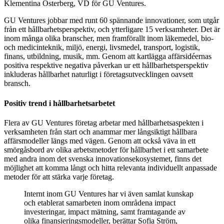
Klementina Österberg, VD för GU Ventures.
GU Ventures jobbar med runt 60 spännande innovationer, som utgår
från ett hållbarhetsperspektiv, och ytterligare 15 verksamheter. Det är
inom många olika branscher, men framförallt inom läkemedel, bio-
och medicinteknik, miljö, energi, livsmedel, transport, logistik,
finans, utbildning, musik, mm. Genom att kartlägga affärsidéernas
positiva respektive negativa påverkan ur ett hållbarhetsperspektiv
inkluderas hållbarhet naturligt i företagsutvecklingen oavsett
bransch.
Positiv trend i hållbarhetsarbetet
Flera av GU Ventures företag arbetar med hållbarhetsaspekten i
verksamheten från start och anammar mer långsiktigt hållbara
affärsmodeller längs med vägen. Genom att också väva in ett
smörgåsbord av olika arbetsmetoder för hållbarhet i ett samarbete
med andra inom det svenska innovationsekosystemet, finns det
möjlighet att komma långt och hitta relevanta individuellt anpassade
metoder för att stärka varje företag.
Internt inom GU Ventures har vi även samlat kunskap
och etablerat samarbeten inom områdena impact
investeringar, impact mätning, samt framtagande av
olika finansieringsmodeller, berättar Sofia Ström,