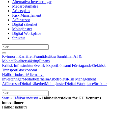
Alternativa Investeringar
Medarbetarhälsa
Arbetsplats
Risk Management
Affärsresor
Digital säkerhet
Molntjänster
Digital Workplace
Struktur
Kvinnor i Karriären
Framtidssäkra Samhällen
AI &
Molnet
Kvalitetssäkring
Finans
Kritisk Infrastruktur
Svensk Export
Lönsamt Företagande
Elektrisk
Transport
Bioekonomi
Hållbar industri
Alternativa
Investeringar
Medarbetarhälsa
Arbetsplats
Risk Management
Affärsresor
Digital säkerhet
Molntjänster
Digital Workplace
Struktur
Start
»
Hållbar industri
»
Hållbarhetsfokus för GU Ventures
innovationer
Hållbar industri