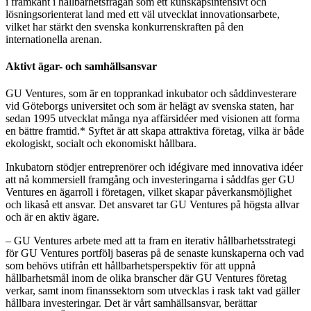
i framkant i hållbarhetsfrågan som ett kunskapsintensivt och
lösningsorienterat land med ett väl utvecklat innovationsarbete,
vilket har stärkt den svenska konkurrenskraften på den
internationella arenan.
Aktivt ägar- och samhällsansvar
GU Ventures, som är en topprankad inkubator och såddinvesterare
vid Göteborgs universitet och som är helägt av svenska staten, har
sedan 1995 utvecklat många nya affärsidéer med visionen att forma
en bättre framtid.* Syftet är att skapa attraktiva företag, vilka är både
ekologiskt, socialt och ekonomiskt hållbara.
Inkubatorn stödjer entreprenörer och idégivare med innovativa idéer
att nå kommersiell framgång och investeringarna i såddfas ger GU
Ventures en ägarroll i företagen, vilket skapar påverkansmöjlighet
och likaså ett ansvar. Det ansvaret tar GU Ventures på högsta allvar
och är en aktiv ägare.
– GU Ventures arbete med att ta fram en iterativ hållbarhetsstrategi
för GU Ventures portfölj baseras på de senaste kunskaperna och vad
som behövs utifrån ett hållbarhetsperspektiv för att uppnå
hållbarhetsmål inom de olika branscher där GU Ventures företag
verkar, samt inom finanssektorn som utvecklas i rask takt vad gäller
hållbara investeringar. Det är vårt samhällsansvar, berättar