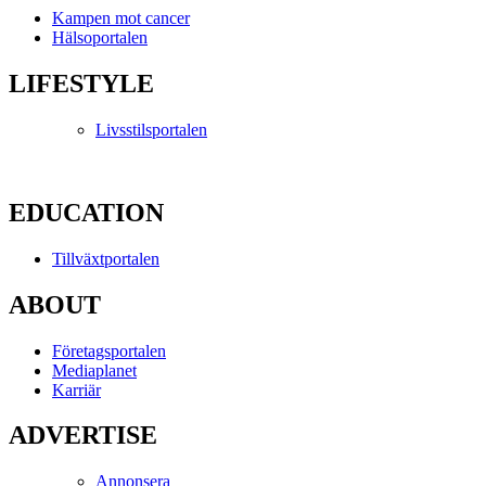
Kampen mot cancer
Hälsoportalen
LIFESTYLE
Livsstilsportalen
EDUCATION
Tillväxtportalen
ABOUT
Företagsportalen
Mediaplanet
Karriär
ADVERTISE
Annonsera