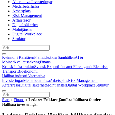
Alternativa Investeringar
Medarbetarhälsa
Arbetsplats
Risk Management
Affärsresor
Digital säkerhet
Molntjänster
Digital Workplace
Struktur
Kvinnor i Karriären
Framtidssäkra Samhällen
AI &
Molnet
Kvalitetssäkring
Finans
Kritisk Infrastruktur
Svensk Export
Lönsamt Företagande
Elektrisk
Transport
Bioekonomi
Hållbar industri
Alternativa
Investeringar
Medarbetarhälsa
Arbetsplats
Risk Management
Affärsresor
Digital säkerhet
Molntjänster
Digital Workplace
Struktur
Start
»
Finans
»
Ledare: Enklare jämföra hållbara fonder
Hållbara investeringar