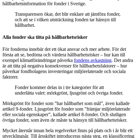
hållbarhetsinformation för fonder i Sverige.
Transparensen ökar, det blir enklare att jämföra fonder,
och att se i vilken utsträckning fonden tar hänsyn till
hållbarhet.
Alla fonder ska titta på hållbarhetsrisker
För fonderna innebär det ett ökat ansvar och mer arbete. För det
första att se, bedöma och värdera hållbarhetsrisker – hur kan till
exempel klimatförändringar påverka
fondens avkastning
. Det andra
är att titta på negativa konsekvenser för hållbarhetsfaktorer – hur
påverkar fondbolagens investeringar miljörelaterade och sociala
faktorer.
Fonder kommer delas in i tre kategorier för att
underlätta valet: mörkgrönt, ljusgrönt och övriga fonder.
Mörkgrönt för fonder som ”har hållbarhet som mål”, även kallade
artikel 9-fonder. Ljusgrönt för fonder som ”främjar miljörelaterade
eller sociala egenskaper”, kallade artikel 8-fonder. Och slutligen
övriga fonder, som även de måste ta hänsyn till hållbarhetsrisker.
Mycket återstår innan hela regelverket finns på plats och i år blir ett
utvecklingsår. Till årsskiftet introduceras nästa steg, en klassificering