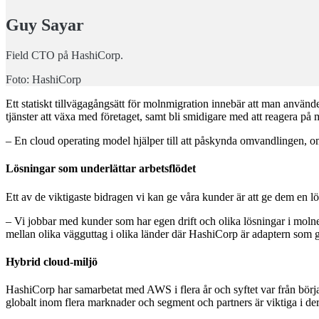
Guy Sayar
Field CTO på HashiCorp.
Foto: HashiCorp
Ett statiskt tillvägagångsätt för molnmigration innebär att man använd
tjänster att växa med företaget, samt bli smidigare med att reagera på
– En cloud operating model hjälper till att påskynda omvandlingen, 
Lösningar som underlättar arbetsflödet
Ett av de viktigaste bidragen vi kan ge våra kunder är att ge dem en
– Vi jobbar med kunder som har egen drift och olika lösningar i molnet
mellan olika vägguttag i olika länder där HashiCorp är adaptern som gö
Hybrid cloud-miljö
HashiCorp har samarbetat med AWS i flera år och syftet var från börja
globalt inom flera marknader och segment och partners är viktiga i dera