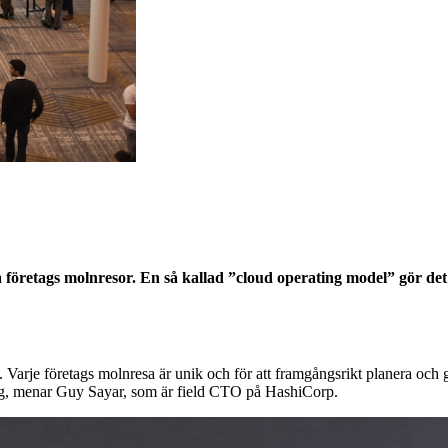
a företags molnresor. En så kallad ”cloud operating model” gör det
arje företags molnresa är unik och för att framgångsrikt planera och geno
ng, menar Guy Sayar, som är field CTO på HashiCorp.