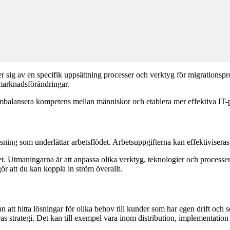
er sig av en specifik uppsättning processer och verktyg för migrationspr
 marknadsförändringar.
ombalansera kompetens mellan människor och etablera mer effektiva IT-p
 lösning som underlättar arbetsflödet. Arbetsuppgifterna kan effektivis
. Utmaningarna är att anpassa olika verktyg, teknologier och processer 
r att du kan koppla in ström överallt.
n att hitta lösningar för olika behov till kunder som har egen drift o
s strategi. Det kan till exempel vara inom distribution, implementation 