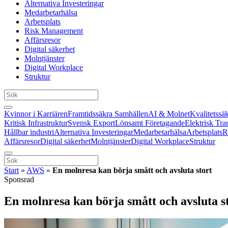
Alternativa Investeringar
Medarbetarhälsa
Arbetsplats
Risk Management
Affärsresor
Digital säkerhet
Molntjänster
Digital Workplace
Struktur
Kvinnor i Karriären
Framtidssäkra Samhällen
AI & Molnet
Kvalitetssä
Kritisk Infrastruktur
Svensk Export
Lönsamt Företagande
Elektrisk Tra
Hållbar industri
Alternativa Investeringar
Medarbetarhälsa
Arbetsplats
R
Affärsresor
Digital säkerhet
Molntjänster
Digital Workplace
Struktur
Start
»
AWS
»
En molnresa kan börja smått och avsluta stort
Sponsrad
En molnresa kan börja smått och avsluta s