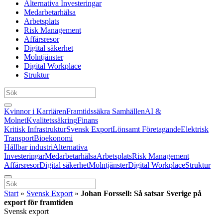
Alternativa Investeringar
Medarbetarhälsa
Arbetsplats
Risk Management
Affärsresor
Digital säkerhet
Molntjänster
Digital Workplace
Struktur
Kvinnor i Karriären
Framtidssäkra Samhällen
AI &
Molnet
Kvalitetssäkring
Finans
Kritisk Infrastruktur
Svensk Export
Lönsamt Företagande
Elektrisk
Transport
Bioekonomi
Hållbar industri
Alternativa
Investeringar
Medarbetarhälsa
Arbetsplats
Risk Management
Affärsresor
Digital säkerhet
Molntjänster
Digital Workplace
Struktur
Start
»
Svensk Export
»
Johan Forssell: Så satsar Sverige på
export för framtiden
Svensk export