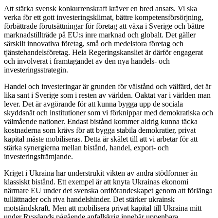
Att stärka svensk konkurrenskraft kräver en bred ansats. Vi ska
verka för ett gott investeringsklimat, bättre kompetensförsörjning,
förbättrade förutsättningar för företag att växa i Sverige och bättre
marknadstillträde på EU:s inre marknad och globalt. Det gäller
särskilt innovativa företag, små och medelstora företag och
tjänstehandelsföretag. Hela Regeringskansliet är därför engagerat
och involverat i framtagandet av den nya handels- och
investeringsstrategin.
Handel och investeringar är grunden för välstånd och välfärd, det är
lika sant i Sverige som i resten av världen. Oaktat var i världen man
lever. Det är avgörande för att kunna bygga upp de sociala
skyddsnät och institutioner som vi förknippar med demokratiska och
välmående nationer. Endast bistånd kommer aldrig kunna täcka
kostnaderna som krävs för att bygga stabila demokratier, privat
kapital måste mobiliseras. Detta är skälet till att vi arbetar för att
stärka synergierna mellan bistånd, handel, export- och
investeringsfrämjande.
Kriget i Ukraina har understrukit vikten av andra stödformer än
klassiskt bistånd. Ett exempel är att knyta Ukrainas ekonomi
närmare EU under det svenska ordförandeskapet genom att förlänga
tullättnader och riva handelshinder. Det stärker ukrainsk
motståndskraft. Men att mobilisera privat kapital till Ukraina mitt
under Rysslands pågående anfallskrig innebär uppenbara