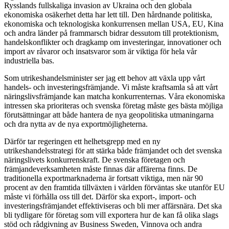
Rysslands fullskaliga invasion av Ukraina och den globala
ekonomiska osäkerhet detta har lett till. Den hårdnande politiska,
ekonomiska och teknologiska konkurrensen mellan USA, EU, Kina
och andra länder på frammarsch bidrar dessutom till protektionism,
handelskonflikter och dragkamp om investeringar, innovationer och
import av råvaror och insatsvaror som är viktiga för hela vår
industriella bas.
Som utrikeshandelsminister ser jag ett behov att växla upp vårt
handels- och investeringsfrämjande. Vi måste kraftsamla så att vårt
näringslivsfrämjande kan matcha konkurrenternas. Våra ekonomiska
intressen ska prioriteras och svenska företag måste ges bästa möjliga
förutsättningar att både hantera de nya geopolitiska utmaningarna
och dra nytta av de nya exportmöjligheterna.
Därför tar regeringen ett helhetsgrepp med en ny
utrikeshandelsstrategi för att stärka både främjandet och det svenska
näringslivets konkurrenskraft. De svenska företagen och
främjandeverksamheten måste finnas där affärerna finns. De
traditionella exportmarknaderna är fortsatt viktiga, men när 90
procent av den framtida tillväxten i världen förväntas ske utanför EU
måste vi förhålla oss till det. Därför ska export-, import- och
investeringsfrämjandet effektiviseras och bli mer affärsnära. Det ska
bli tydligare för företag som vill exportera hur de kan få olika slags
stöd och rådgivning av Business Sweden, Vinnova och andra