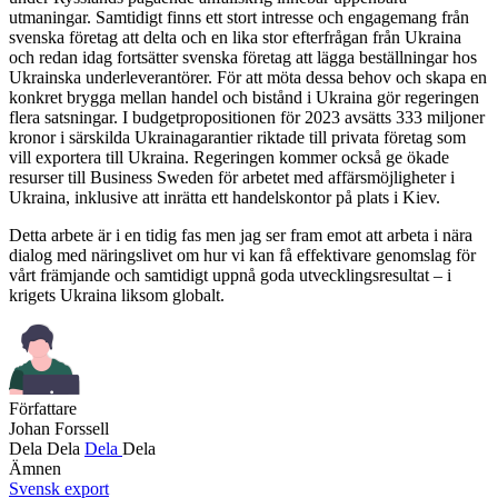
utmaningar. Samtidigt finns ett stort intresse och engagemang från
svenska företag att delta och en lika stor efterfrågan från Ukraina
och redan idag fortsätter svenska företag att lägga beställningar hos
Ukrainska underleverantörer. För att möta dessa behov och skapa en
konkret brygga mellan handel och bistånd i Ukraina gör regeringen
flera satsningar. I budgetpropositionen för 2023 avsätts 333 miljoner
kronor i särskilda Ukrainagarantier riktade till privata företag som
vill exportera till Ukraina. Regeringen kommer också ge ökade
resurser till Business Sweden för arbetet med affärsmöjligheter i
Ukraina, inklusive att inrätta ett handelskontor på plats i Kiev.
Detta arbete är i en tidig fas men jag ser fram emot att arbeta i nära
dialog med näringslivet om hur vi kan få effektivare genomslag för
vårt främjande och samtidigt uppnå goda utvecklingsresultat – i
krigets Ukraina liksom globalt.
Författare
Johan Forssell
Dela
Dela
Dela
Dela
Ämnen
Svensk export