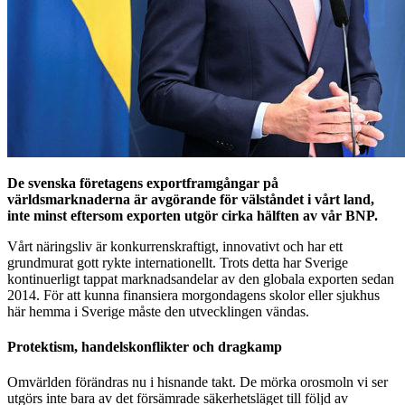
De svenska företagens exportframgångar på
världsmarknaderna är avgörande för välståndet i vårt land,
inte minst eftersom exporten utgör cirka hälften av vår BNP.
Vårt näringsliv är konkurrenskraftigt, innovativt och har ett
grundmurat gott rykte internationellt. Trots detta har Sverige
kontinuerligt tappat marknadsandelar av den globala exporten sedan
2014. För att kunna finansiera morgondagens skolor eller sjukhus
här hemma i Sverige måste den utvecklingen vändas.
Protektism, handelskonflikter och dragkamp
Omvärlden förändras nu i hisnande takt. De mörka orosmoln vi ser
utgörs inte bara av det försämrade säkerhetsläget till följd av