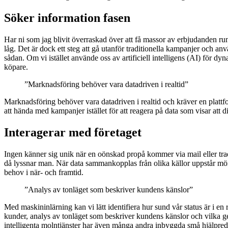
Söker information fasen
Har ni som jag blivit överraskad över att få massor av erbjudanden runt
låg. Det är dock ett steg att gå utanför traditionella kampanjer och a
sådan. Om vi istället använde oss av artificiell intelligens (AI) för d
köpare.
”Marknadsföring behöver vara datadriven i realtid”
Marknadsföring behöver vara datadriven i realtid och kräver en plattf
att hända med kampanjer istället för att reagera på data som visar att d
Interagerar med företaget
Ingen känner sig unik när en oönskad propå kommer via mail eller tra
då lyssnar man. När data sammankopplas från olika källor uppstår möns
behov i när- och framtid.
”Analys av tonläget som beskriver kundens känslor”
Med maskininlärning kan vi lätt identifiera hur sund vår status är i en
kunder, analys av tonläget som beskriver kundens känslor och vilka g
intelligenta molntjänster har även många andra inbyggda små hjälpredor