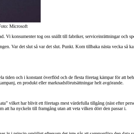
Foto: Microsoft
 Vi konsumenter tog oss snällt till fabriker, serviceinrättningar och sp
lgången. Var det slut så var det slut. Punkt. Kom tillbaka nästa vecka s
hela tiden och i konstant överflöd och de flesta företag kämpar för att be
 kampanj, en produkt eller marknadsförutsättningar helt avgörande.
ta” vilket har blivit ett företags mest värdefulla tillgång (näst efter perso
 att ha nyckeln till framgång utan att veta vilken dörr den passar i.
er är i princip omöjligt eftersom det inte går att sammanföra den data so