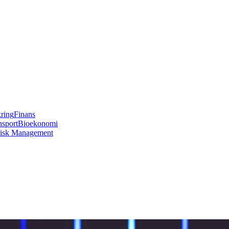
kring
Finans
nsport
Bioekonomi
isk Management