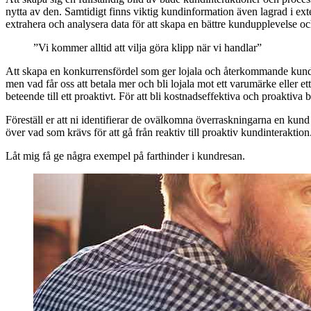
nytta av den. Samtidigt finns viktig kundinformation även lagrad i exter
extrahera och analysera data för att skapa en bättre kundupplevelse oc
”Vi kommer alltid att vilja göra klipp när vi handlar”
Att skapa en konkurrensfördel som ger lojala och återkommande kunder 
men vad får oss att betala mer och bli lojala mot ett varumärke eller et
beteende till ett proaktivt. För att bli kostnadseffektiva och proaktiva
Föreställ er att ni identifierar de ovälkomna överraskningarna en kund 
över vad som krävs för att gå från reaktiv till proaktiv kundinteraktion
Låt mig få ge några exempel på farthinder i kundresan.