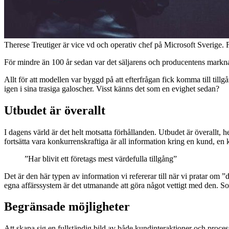
Therese Treutiger är vice vd och operativ chef på Microsoft Sverige. 
För mindre än 100 år sedan var det säljarens och producentens marknad.
Allt för att modellen var byggd på att efterfrågan fick komma till til
igen i sina trasiga galoscher. Visst känns det som en evighet sedan?
Utbudet är överallt
I dagens värld är det helt motsatta förhållanden. Utbudet är överallt, 
fortsätta vara konkurrenskraftiga är all information kring en kund, en
”Har blivit ett företags mest värdefulla tillgång”
Det är den här typen av information vi refererar till när vi pratar om ”da
egna affärssystem är det utmanande att göra något vettigt med den. Som
Begränsade möjligheter
Att skapa sig en fullständig bild av både kundinteraktioner och process