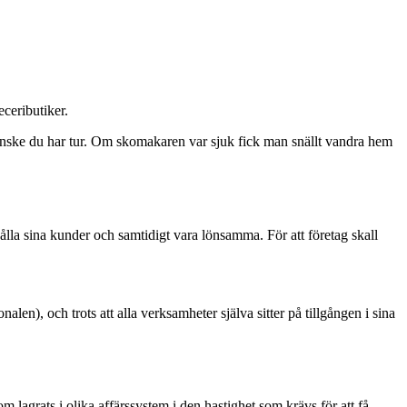
eceributiker.
å kanske du har tur. Om skomakaren var sjuk fick man snällt vandra hem
hålla sina kunder och samtidigt vara lönsamma. För att företag skall
nalen), och trots att alla verksamheter själva sitter på tillgången i sina
m lagrats i olika affärssystem i den hastighet som krävs för att få