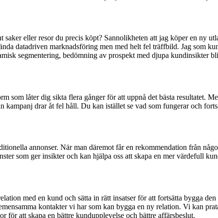
 saker eller resor du precis köpt? Sannolikheten att jag köper en ny utla
nvända datadriven marknadsföring men med helt fel träffbild. Jag som kun
ynamisk segmentering, bedömning av prospekt med djupa kundinsikter blir 
orm som låter dig sikta flera gånger för att uppnå det bästa resultate
in kampanj drar åt fel håll. Du kan istället se vad som fungerar och forts
ditionella annonser. När man däremot får en rekommendation från någon 
ter som ger insikter och kan hjälpa oss att skapa en mer värdefull kundd
 relation med en kund och sätta in rätt insatser för att fortsätta bygga
emensamma kontakter vi har som kan bygga en ny relation. Vi kan prata 
 för att skapa en bättre kundupplevelse och bättre affärsbeslut.