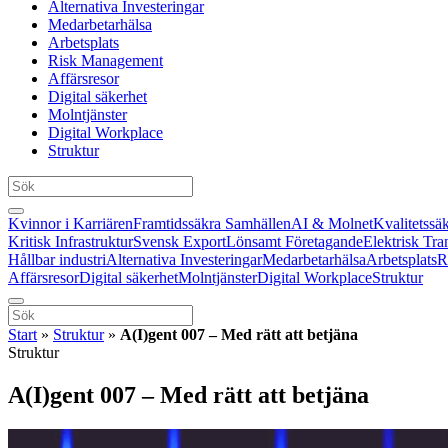
Alternativa Investeringar
Medarbetarhälsa
Arbetsplats
Risk Management
Affärsresor
Digital säkerhet
Molntjänster
Digital Workplace
Struktur
Kvinnor i Karriären
Framtidssäkra Samhällen
AI & Molnet
Kvalitetssä
Kritisk Infrastruktur
Svensk Export
Lönsamt Företagande
Elektrisk Tra
Hållbar industri
Alternativa Investeringar
Medarbetarhälsa
Arbetsplats
R
Affärsresor
Digital säkerhet
Molntjänster
Digital Workplace
Struktur
Start
»
Struktur
»
A(I)gent 007 – Med rätt att betjäna
Struktur
A(I)gent 007 – Med rätt att betjäna