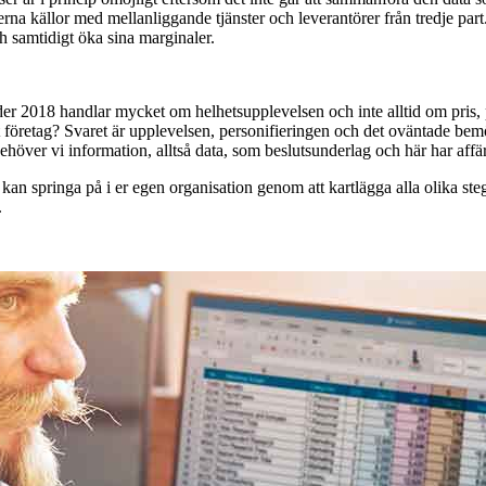
na källor med mellanliggande tjänster och leverantörer från tredje part. D
h samtidigt öka sina marginaler.
2018 handlar mycket om helhetsupplevelsen och inte alltid om pris, plat
t företag? Svaret är upplevelsen, personifieringen och det oväntade bemöt
 behöver vi information, alltså data, som beslutsunderlag och här har affär
kan springa på i er egen organisation genom att kartlägga alla olika ste
.