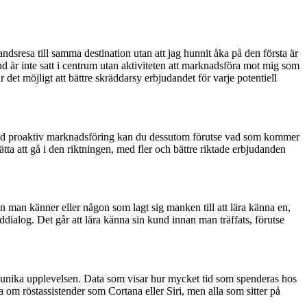
ndsresa till samma destination utan att jag hunnit åka på den första är
d är inte satt i centrum utan aktiviteten att marknadsföra mot mig som
det möjligt att bättre skräddarsy erbjudandet för varje potentiell
t. Med proaktiv marknadsföring kan du dessutom förutse vad som kommer
ätta att gå i den riktningen, med fler och bättre riktade erbjudanden
man känner eller någon som lagt sig manken till att lära känna en,
ialog. Det går att lära känna sin kund innan man träffats, förutse
 den unika upplevelsen. Data som visar hur mycket tid som spenderas hos
om röstassistender som Cortana eller Siri, men alla som sitter på