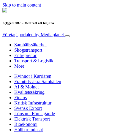
Skip to main content
A(I)gent 007 – Med rätt att betjäna
Företagsportalen
by Mediaplanet
Samhällssäkerhet
Skogstransport
Entreprenör
Transport & Logistik
More
Kvinnor i Karriären
Framtidssäkra Samhällen
AI & Molnet
Kvalitetssäkring
Finans
Kritisk Infrastruktur
Svensk Export
Lönsamt Företagande
Elektrisk Transport
Bioekonomi
Hållbar industri