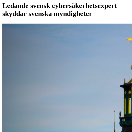
Ledande svensk cybersäkerhetsexpert
skyddar svenska myndigheter