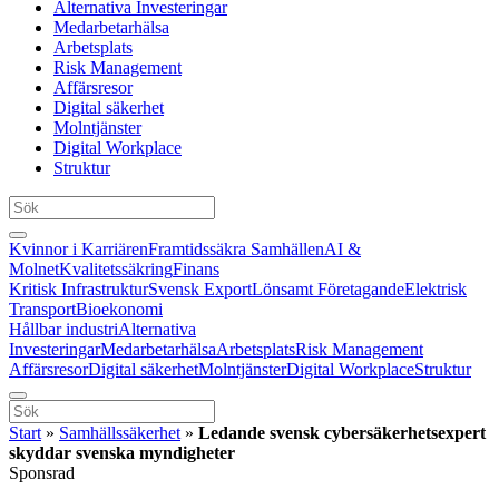
Alternativa Investeringar
Medarbetarhälsa
Arbetsplats
Risk Management
Affärsresor
Digital säkerhet
Molntjänster
Digital Workplace
Struktur
Kvinnor i Karriären
Framtidssäkra Samhällen
AI &
Molnet
Kvalitetssäkring
Finans
Kritisk Infrastruktur
Svensk Export
Lönsamt Företagande
Elektrisk
Transport
Bioekonomi
Hållbar industri
Alternativa
Investeringar
Medarbetarhälsa
Arbetsplats
Risk Management
Affärsresor
Digital säkerhet
Molntjänster
Digital Workplace
Struktur
Start
»
Samhällssäkerhet
»
Ledande svensk cybersäkerhetsexpert
skyddar svenska myndigheter
Sponsrad