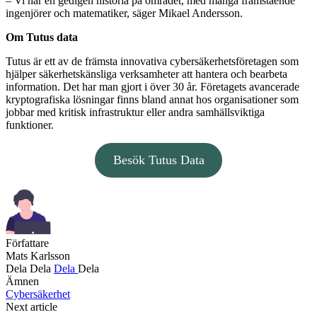
– Vi har en gedigen historia på området, med många framstående
ingenjörer och matematiker, säger Mikael Andersson.
Om Tutus data
Tutus är ett av de främsta innovativa cybersäkerhetsföretagen som
hjälper säkerhetskänsliga verksamheter att hantera och bearbeta
information. Det har man gjort i över 30 år. Företagets avancerade
kryptografiska lösningar finns bland annat hos organisationer som
jobbar med kritisk infrastruktur eller andra samhällsviktiga
funktioner.
Besök Tutus Data
Författare
Mats Karlsson
Dela
Dela
Dela
Dela
Ämnen
Cybersäkerhet
Next article