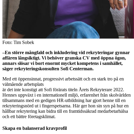
Foto: Tim Sobek
–En större mångfald och inkludering vid rekryteringar gynnar
affären långsiktigt. Vi behöver granska CV med öppna ögon,
annars slösar vi bort enormt mycket kompetens i samhället,
säger rekryteringskonsulten Sofi Centerman.
Med ett öppensinnat, progressivt arbetssätt och en stark tro på en
välmående arbetsplats
är det inte konstigt att Sofi förärats titeln Årets Rekryterare 2022.
Hennes uppväxt i en internationell miljö, erfarenhet från skolvärlden
tillsammans med en gedigen HR-utbildning har gjort henne till en
rekryteringsnörd ut i fingerspetsarna. Här ger hon sin syn på hur en
hållbar rekrytering kan bidra till en framtidssäkrad medarbetarhälsa
och ett bättre företagsklimat.
Skapa en balanserad kravprofil