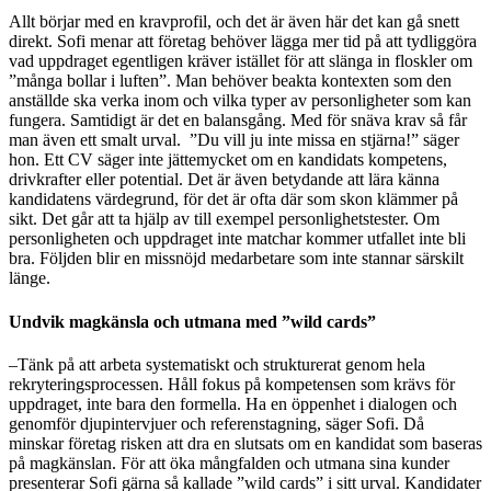
Allt börjar med en kravprofil, och det är även här det kan gå snett
direkt. Sofi menar att företag behöver lägga mer tid på att tydliggöra
vad uppdraget egentligen kräver istället för att slänga in floskler om
”många bollar i luften”. Man behöver beakta kontexten som den
anställde ska verka inom och vilka typer av personligheter som kan
fungera. Samtidigt är det en balansgång. Med för snäva krav så får
man även ett smalt urval. ”Du vill ju inte missa en stjärna!” säger
hon. Ett CV säger inte jättemycket om en kandidats kompetens,
drivkrafter eller potential. Det är även betydande att lära känna
kandidatens värdegrund, för det är ofta där som skon klämmer på
sikt. Det går att ta hjälp av till exempel personlighetstester. Om
personligheten och uppdraget inte matchar kommer utfallet inte bli
bra. Följden blir en missnöjd medarbetare som inte stannar särskilt
länge.
Undvik magkänsla och utmana med ”wild cards”
–Tänk på att arbeta systematiskt och strukturerat genom hela
rekryteringsprocessen. Håll fokus på kompetensen som krävs för
uppdraget, inte bara den formella. Ha en öppenhet i dialogen och
genomför djupintervjuer och referenstagning, säger Sofi. Då
minskar företag risken att dra en slutsats om en kandidat som baseras
på magkänslan. För att öka mångfalden och utmana sina kunder
presenterar Sofi gärna så kallade ”wild cards” i sitt urval. Kandidater