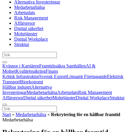
Alternativa Investeringar
Medarbetarhälsa
Arbetsplats
Risk Management
Affärsresor
Digital säkerhet
Molntjänster
Digital Workplace
Struktur
Kvinnor i Karriären
Framtidssäkra Samhällen
AI &
Molnet
Kvalitetssäkring
Finans
Kritisk Infrastruktur
Svensk Export
Lönsamt Företagande
Elektrisk
Transport
Bioekonomi
Hållbar industri
Alternativa
Investeringar
Medarbetarhälsa
Arbetsplats
Risk Management
Affärsresor
Digital säkerhet
Molntjänster
Digital Workplace
Struktur
Start
»
Medarbetarhälsa
»
Rekrytering för en hållbar framtid
Medarbetarhälsa