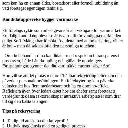
som kan ha en annan ålder, bostadsort eller formell utbildning än
vad företaget egentligen tänkt sig.
Kandidatupplevelse bygger varumärke
Ett företags rykte som arbetsgivare är allt viktigare för varumärket.
En dålig kandidatupplevelse är tyvärr allt för vanlig på marknaden
enligt Sofi. Många har försökt lösa detta med automatisering, vilket
är bra – men då saknas ofta den personliga touchen.
–Om du behandlar dina kandidater med respekt och transparens i
processen, både i återkoppling och gällande uppdragets
förutsättningar, gynnar det ditt varumärke enormt, säger Sofi.
Hon vill se att det pratas mer om ’hållbar rekrytering’ eftersom den
påverkar personalomsättningen. En felrekrytering kan påverka
välmåendet hos flera medarbetare och ha en domino-effekt.
Reflektera även över ledarskapet hos era chefer samt företagets
värdegrund; dessa faktorer skapar attraktiva arbetsplatser som drar
till sig den bästa talangen.
Tips på rekrytering
1. Ta dig tid att skapa din kravprofil!
2. Undvik magkänsla med en gedigen process