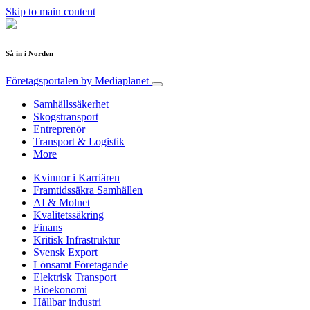
Skip to main content
Så in i Norden
Företagsportalen
by Mediaplanet
Samhällssäkerhet
Skogstransport
Entreprenör
Transport & Logistik
More
Kvinnor i Karriären
Framtidssäkra Samhällen
AI & Molnet
Kvalitetssäkring
Finans
Kritisk Infrastruktur
Svensk Export
Lönsamt Företagande
Elektrisk Transport
Bioekonomi
Hållbar industri