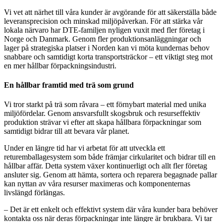
Vi vet att närhet till våra kunder är avgörande för att säkerställa både
leveransprecision och minskad miljöpåverkan. För att stärka vår
lokala närvaro har DTE-familjen nyligen vuxit med fler företag i
Norge och Danmark. Genom fler produktionsanläggningar och
lager på strategiska platser i Norden kan vi möta kundernas behov
snabbare och samtidigt korta transportsträckor – ett viktigt steg mot
en mer hållbar förpackningsindustri.
En hållbar framtid med trä som grund
Vi tror starkt på trä som råvara – ett förnybart material med unika
miljöfördelar. Genom ansvarsfullt skogsbruk och resurseffektiv
produktion strävar vi efter att skapa hållbara förpackningar som
samtidigt bidrar till att bevara vår planet.
Under en längre tid har vi arbetat för att utveckla ett
returemballagesystem som både främjar cirkularitet och bidrar till en
hållbar affär. Detta system växer kontinuerligt och allt fler företag
ansluter sig. Genom att hämta, sortera och reparera begagnade pallar
kan nyttan av våra resurser maximeras och komponenternas
livslängd förlängas.
– Det är ett enkelt och effektivt system där våra kunder bara behöver
kontakta oss när deras förpackningar inte längre är brukbara. Vi tar