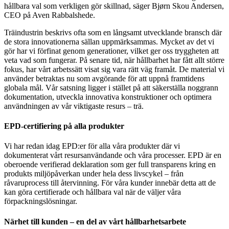
hållbara val som verkligen gör skillnad, säger Bjørn Skou Andersen,
CEO på Aven Rabbalshede.
Träindustrin beskrivs ofta som en långsamt utvecklande bransch där
de stora innovationerna sällan uppmärksammas. Mycket av det vi
gör har vi förfinat genom generationer, vilket ger oss tryggheten att
veta vad som fungerar. På senare tid, när hållbarhet har fått allt större
fokus, har vårt arbetssätt visat sig vara rätt väg framåt. De material vi
använder betraktas nu som avgörande för att uppnå framtidens
globala mål. Vår satsning ligger i stället på att säkerställa noggrann
dokumentation, utveckla innovativa konstruktioner och optimera
användningen av vår viktigaste resurs – trä.
EPD-certifiering på alla produkter
Vi har redan idag EPD:er för alla våra produkter där vi
dokumenterat vårt resursanvändande och våra processer. EPD är en
oberoende verifierad deklaration som ger full transparens kring en
produkts miljöpåverkan under hela dess livscykel – från
råvaruprocess till återvinning. För våra kunder innebär detta att de
kan göra certifierade och hållbara val när de väljer våra
förpackningslösningar.
Närhet till kunden – en del av vårt hållbarhetsarbete