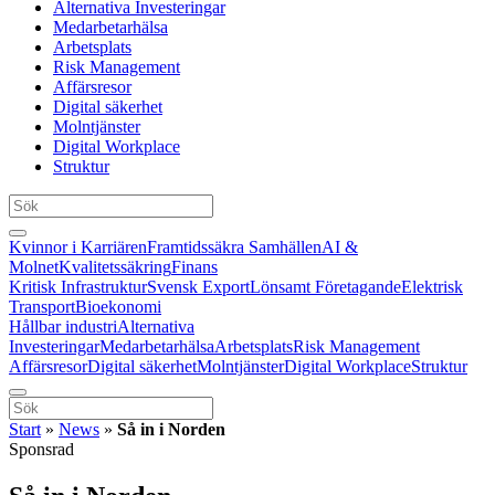
Alternativa Investeringar
Medarbetarhälsa
Arbetsplats
Risk Management
Affärsresor
Digital säkerhet
Molntjänster
Digital Workplace
Struktur
Kvinnor i Karriären
Framtidssäkra Samhällen
AI &
Molnet
Kvalitetssäkring
Finans
Kritisk Infrastruktur
Svensk Export
Lönsamt Företagande
Elektrisk
Transport
Bioekonomi
Hållbar industri
Alternativa
Investeringar
Medarbetarhälsa
Arbetsplats
Risk Management
Affärsresor
Digital säkerhet
Molntjänster
Digital Workplace
Struktur
Start
»
News
»
Så in i Norden
Sponsrad