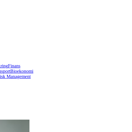
kring
Finans
nsport
Bioekonomi
isk Management