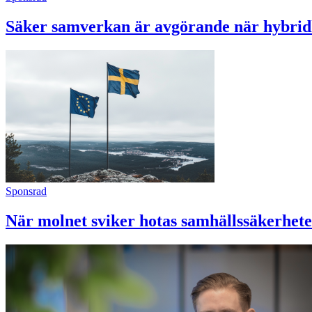
Säker samverkan är avgörande när hybrid
Sponsrad
När molnet sviker hotas samhällssäkerheten