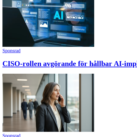
Sponsrad
CISO-rollen avgörande för hållbar AI-imp
Sponsrad