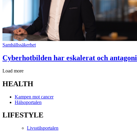
Samhällssäkerhet
Cyberhotbilden har eskalerat och antagoni
Load more
HEALTH
Kampen mot cancer
Hälsoportalen
LIFESTYLE
Livsstilsportalen