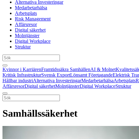
Alternativa Investeringar
Medarbetarhälsa
Arbetsplats
Risk Management
Affärsresor
Digital säkerhet
Molntjänster
Digital Workplace
Struktur
Kvinnor i Karriären
Framtidssäkra Samhällen
AI & Molnet
Kvalitetssä
Kritisk Infrastruktur
Svensk Export
Lönsamt Företagande
Elektrisk Tra
Hållbar industri
Alternativa Investeringar
Medarbetarhälsa
Arbetsplats
R
Affärsresor
Digital säkerhet
Molntjänster
Digital Workplace
Struktur
Samhällssäkerhet