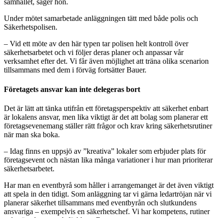
samhället, säger hon.
Under mötet samarbetade anläggningen tätt med både polis och
Säkerhetspolisen.
– Vid ett möte av den här typen tar polisen helt kontroll över
säkerhetsarbetet och vi följer deras planer och anpassar vår
verksamhet efter det. Vi får även möjlighet att träna olika scenarion
tillsammans med dem i förväg fortsätter Bauer.
Företagets ansvar kan inte delegeras bort
Det är lätt att tänka utifrån ett företagsperspektiv att säkerhet enbart
är lokalens ansvar, men lika viktigt är det att bolag som planerar ett
företagsevenemang ställer rätt frågor och krav kring säkerhetsrutiner
när man ska boka.
– Idag finns en uppsjö av ”kreativa” lokaler som erbjuder plats för
företagsevent och nästan lika många variationer i hur man prioriterar
säkerhetsarbetet.
Har man en eventbyrå som håller i arrangemanget är det även viktigt
att spela in den tidigt. Som anläggning tar vi gärna ledartröjan när vi
planerar säkerhet tillsammans med eventbyrån och slutkundens
ansvariga – exempelvis en säkerhetschef. Vi har kompetens, rutiner