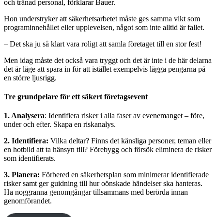
och tränad personal, förklarar Bauer.
Hon understryker att säkerhetsarbetet måste ges samma vikt som
programinnehållet eller upplevelsen, något som inte alltid är fallet.
– Det ska ju så klart vara roligt att samla företaget till en stor fest!
Men idag måste det också vara tryggt och det är inte i de här delarna
det är läge att spara in för att istället exempelvis lägga pengarna på
en större ljusrigg.
Tre grundpelare för ett säkert företagsevent
1. Analysera
: Identifiera risker i alla faser av evenemanget – före,
under och efter. Skapa en riskanalys.
2. Identifiera:
Vilka deltar? Finns det känsliga personer, teman eller
en hotbild att ta hänsyn till? Förebygg och försök eliminera de risker
som identifierats.
3. Planera:
Förbered en säkerhetsplan som minimerar identifierade
risker samt ger guidning till hur oönskade händelser ska hanteras.
Ha noggranna genomgångar tillsammans med berörda innan
genomförandet.