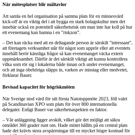
När mötesplatser blir måltavlor
Att samla en hel organisation på samma plats för en minnesvärd
kick-off är en viktig del i att bygga en stark bolagskultur men det
innebär också en potentiell säkerhetsrisk om man inte har koll på hur
ett evenemang kan hamna i en ”riskzon”.
– Det kan räcka med att en deltagande person är särskilt ”intressant”,
att företagets verksamhet står för något som upprör eller att eventets
innehåll berör känsliga frågor så kan evenemanget väcka extern
uppmärksamhet. Därför är det särskilt viktigt att kunna kontrollera
vilka som rör sig i lokalerna både innan och under evenemanget,
och att inga obehöriga släpps in, varken av misstag eller medvetet,
förklarar Bauer.
Bevisad kapacitet för högriskmöten
När Sverige stod värd för sitt första Natotoppmöte 2023, föll valet
på Scandinavian XPO som plats för över 800 internationella
delegater. Enligt Bauer var säkerhetsaspekten en faktor.
– Vår anläggning ligger avskilt, vilket gör det möjligt att säkra
området 360 grader runt om. Hade mötet hållits på en central plats
hade det krävts stora avspärrningar till en mycket högre kostnad för