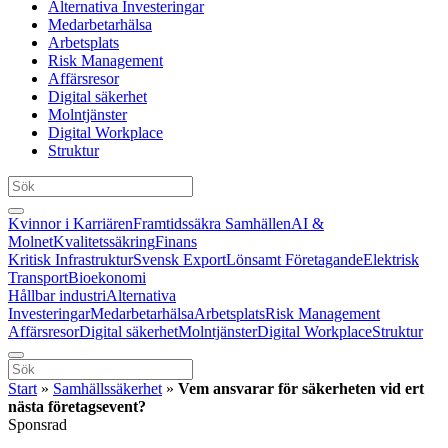
Alternativa Investeringar
Medarbetarhälsa
Arbetsplats
Risk Management
Affärsresor
Digital säkerhet
Molntjänster
Digital Workplace
Struktur
Kvinnor i Karriären
Framtidssäkra Samhällen
AI &
Molnet
Kvalitetssäkring
Finans
Kritisk Infrastruktur
Svensk Export
Lönsamt Företagande
Elektrisk
Transport
Bioekonomi
Hållbar industri
Alternativa
Investeringar
Medarbetarhälsa
Arbetsplats
Risk Management
Affärsresor
Digital säkerhet
Molntjänster
Digital Workplace
Struktur
Start
»
Samhällssäkerhet
»
Vem ansvarar för säkerheten vid ert
nästa företagsevent?
Sponsrad