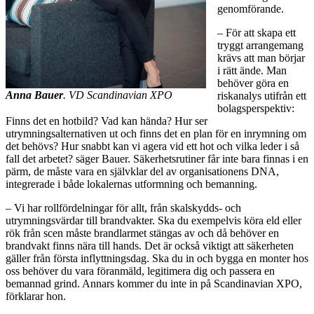
genomförande.
– För att skapa ett
tryggt arrangemang
krävs att man börjar
i rätt ände. Man
behöver göra en
Anna Bauer
. VD Scandinavian XPO
riskanalys utifrån ett
bolagsperspektiv:
Finns det en hotbild? Vad kan hända? Hur ser
utrymningsalternativen ut och finns det en plan för en inrymning om
det behövs? Hur snabbt kan vi agera vid ett hot och vilka leder i så
fall det arbetet? säger Bauer. Säkerhetsrutiner får inte bara finnas i en
pärm, de måste vara en självklar del av organisationens DNA,
integrerade i både lokalernas utformning och bemanning.
– Vi har rollfördelningar för allt, från skalskydds- och
utrymningsvärdar till brandvakter. Ska du exempelvis köra eld eller
rök från scen måste brandlarmet stängas av och då behöver en
brandvakt finns nära till hands. Det är också viktigt att säkerheten
gäller från första inflyttningsdag. Ska du in och bygga en monter hos
oss behöver du vara föranmäld, legitimera dig och passera en
bemannad grind. Annars kommer du inte in på Scandinavian XPO,
förklarar hon.