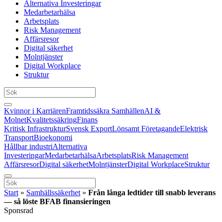
Alternativa Investeringar
Medarbetarhälsa
Arbetsplats
Risk Management
Affärsresor
Digital säkerhet
Molntjänster
Digital Workplace
Struktur
Kvinnor i Karriären
Framtidssäkra Samhällen
AI &
Molnet
Kvalitetssäkring
Finans
Kritisk Infrastruktur
Svensk Export
Lönsamt Företagande
Elektrisk
Transport
Bioekonomi
Hållbar industri
Alternativa
Investeringar
Medarbetarhälsa
Arbetsplats
Risk Management
Affärsresor
Digital säkerhet
Molntjänster
Digital Workplace
Struktur
Start
»
Samhällssäkerhet
»
Från långa ledtider till snabb leverans
— så löste BFAB finansieringen
Sponsrad