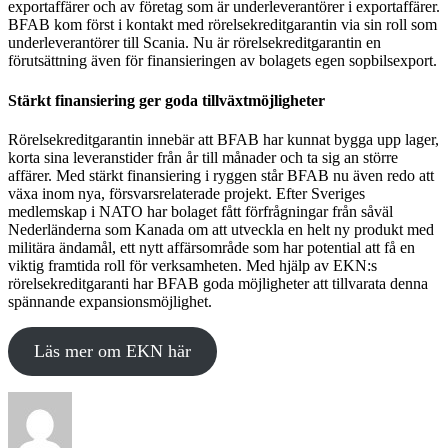
exportaffärer och av företag som är underleverantörer i exportaffärer.
BFAB kom först i kontakt med rörelsekreditgarantin via sin roll som
underleverantörer till Scania. Nu är rörelsekreditgarantin en
förutsättning även för finansieringen av bolagets egen sopbilsexport.
Stärkt finansiering ger goda tillväxtmöjligheter
Rörelsekreditgarantin innebär att BFAB har kunnat bygga upp lager,
korta sina leveranstider från år till månader och ta sig an större
affärer. Med stärkt finansiering i ryggen står BFAB nu även redo att
växa inom nya, försvarsrelaterade projekt. Efter Sveriges
medlemskap i NATO har bolaget fått förfrågningar från såväl
Nederländerna som Kanada om att utveckla en helt ny produkt med
militära ändamål, ett nytt affärsområde som har potential att få en
viktig framtida roll för verksamheten. Med hjälp av EKN:s
rörelsekreditgaranti har BFAB goda möjligheter att tillvarata denna
spännande expansionsmöjlighet.
Läs mer om EKN här