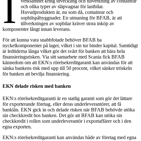
I
verksamhet kring utveckling och tillverkning av containrar
och olika typer av släpvagnar för lastbilar.
Huvudprodukten är, nu som då, containrar och
sopbilspåbyggnader. En utmaning för BFAB, är att
tillverkningen av sopbilar kräver stora inköp av
komponenter långt innan leverans.
För att kunna vara snabbfotade behöver BFAB ha
nyckelkomponenter på lager, vilket i sin tur binder kapital. Samtidigt
är ledtiderna långa vilket gör det svårt för banken att bära hela
finansieringsrisken. Via sitt samarbete med Scania fick BFAB
kännedom om att EKN:s rörelsekreditgaranti kan användas för att
sänka bankens risk med upp till 50 procent, vilket sänker tröskeln
för banken att bevilja finansiering.
EKN delade risken med banken
EKN:s rörelsekreditgaranti är en statlig garanti som gör det lättare
för exporterande företag, eller deras underleverantörer, att få
banklån. EKN gick in och delade risken när BFAB behövde utöka
sin checkkredit hos banken. Det gör att BFAB kan utöka sin
checkkredit i rollen som underleverantör i exportaffärer och i den
egna exporten.
EKN:s rörelsekreditgaranti kan användas både av företag med egna